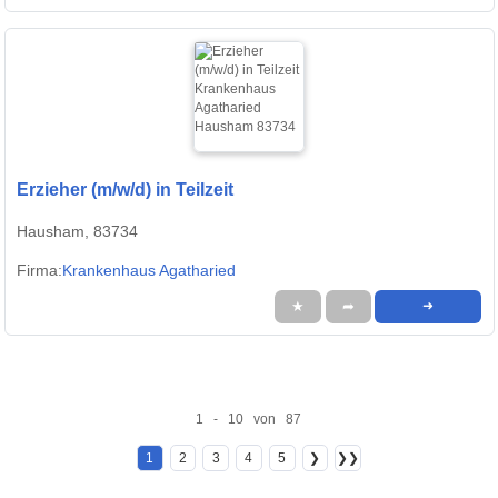
Erzieher (m/w/d) in Teilzeit
Hausham, 83734
Firma:
Krankenhaus Agatharied
★
➦
➜
1 - 10 von 87
1
2
3
4
5
❯
❯❯