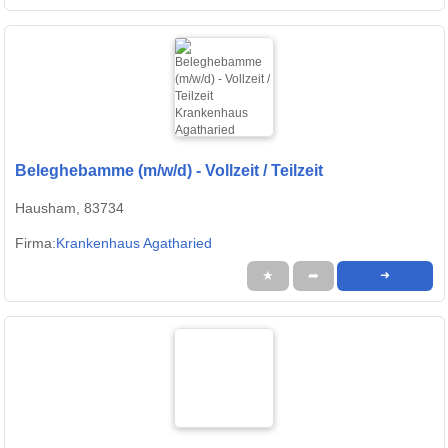
Beleghebamme (m/w/d) - Vollzeit / Teilzeit
Hausham, 83734
Firma:
Krankenhaus Agatharied
★
➦
➜