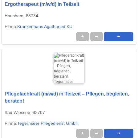
Ergotherapeut (m/w/d) in Teilzeit
Hausham, 83734
Firma:
Krankenhaus Agatharied KU
★
➦
➜
Pflegefachkraft (m/w/d) in Teilzeit – Pflegen, begleiten,
beraten!
Bad Wiessee, 83707
Firma:
Tegernseer Pflegedienst GmbH
★
➦
➜