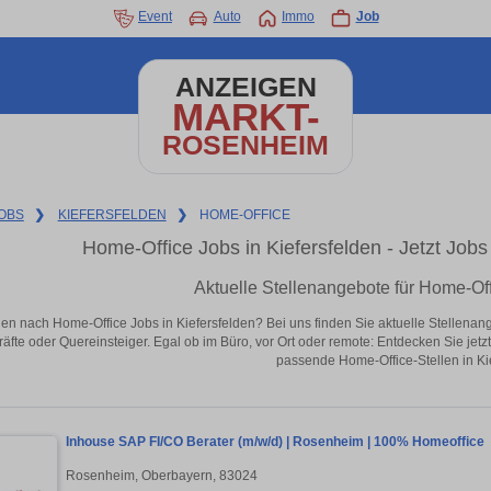
Event
Auto
Immo
Job
ANZEIGEN
MARKT-
ROSENHEIM
OBS
❯
KIEFERSFELDEN
❯
HOME-OFFICE
Home-Office Jobs in Kiefersfelden - Jetzt Jobs 
Aktuelle Stellenangebote für Home-Off
en nach Home-Office Jobs in Kiefersfelden? Bei uns finden Sie aktuelle Stellenangeb
äfte oder Quereinsteiger. Egal ob im Büro, vor Ort oder remote: Entdecken Sie jet
passende Home-Office-Stellen in Ki
Inhouse SAP FI/CO Berater (m/w/d) | Rosenheim | 100% Homeoffice
Rosenheim, Oberbayern, 83024