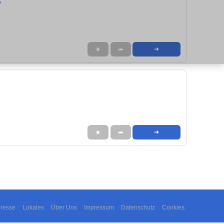
e
★
➦
➜
★
➦
➜
resse
Lokales
Über Uns
Impressum
Datenschutz
Cookies