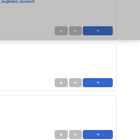
, begleiten, beraten!
★
➦
➜
★
➦
➜
★
➦
➜