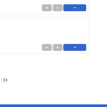
★
➦
➜
★
➦
➜
❯❯