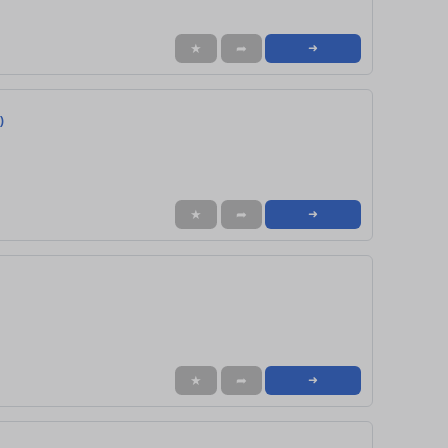
★
➦
➜
)
★
➦
➜
★
➦
➜