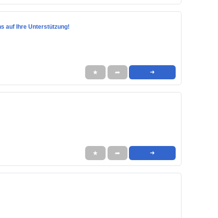
ns auf Ihre Unterstützung!
★
➦
➜
★
➦
➜