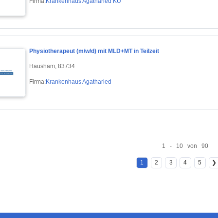
Firma:
Krankenhaus Agatharied KU
Physiotherapeut (m/w/d) mit MLD+MT in Teilzeit
Hausham, 83734
Firma:
Krankenhaus Agatharied
1 - 10 von 90
1
2
3
4
5
❯