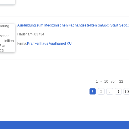
Ausbildung zum Medizinischen Fachangestellten (m/w/d) Start Sept.
Hausham, 83734
Firma:
Krankenhaus Agatharied KU
1 - 10 von 22
1
2
3
❯
❯