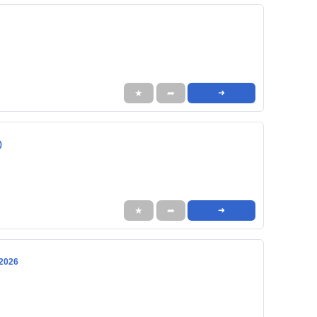
★
➦
➜
)
★
➦
➜
 2026