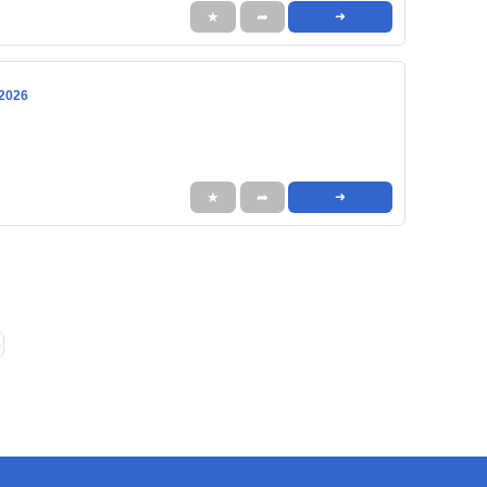
★
➦
➜
 2026
★
➦
➜
❯