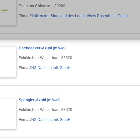
Prien am Chiemsee, 83209
Firma:
Kliniken der Stadt und des Landkreises Rosenheim GmbH
Dachdecker-Azubi (m/w/d)
Feldkirchen-Westerham, 83620
Firma:
JNS Dachtechnik GmbH
Spengler-Azubi (m/w/d)
Feldkirchen-Westerham, 83620
Firma:
JNS Dachtechnik GmbH