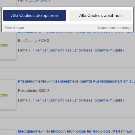
Firma:
EDER GmbH
Alle Cookies akzeptieren
Alle Cookies ablehnen
Einstellungen
Datenschutzerklärung
Medizinische/-r Technologin/Technologe für Radiologie, MTR (m/w/d
Bad Aibling, 83043
Firma:
Kliniken der Stadt und des Landkreises Rosenheim GmbH
Pflegefachhelfer /-in Krankenpflege (m/w/d) Ausbildungsstart am 1
Rosenheim, 83013
Firma:
Kliniken der Stadt und des Landkreises Rosenheim GmbH
Medizinische/-r Technologin/Technologe für Radiologie, MTR (m/w/d