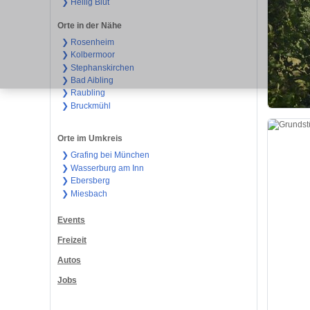
❯ Heilig Blut
Orte in der Nähe
❯ Rosenheim
❯ Kolbermoor
❯ Stephanskirchen
❯ Bad Aibling
❯ Raubling
❯ Bruckmühl
Orte im Umkreis
❯ Grafing bei München
❯ Wasserburg am Inn
❯ Ebersberg
❯ Miesbach
Events
Freizeit
Autos
Jobs