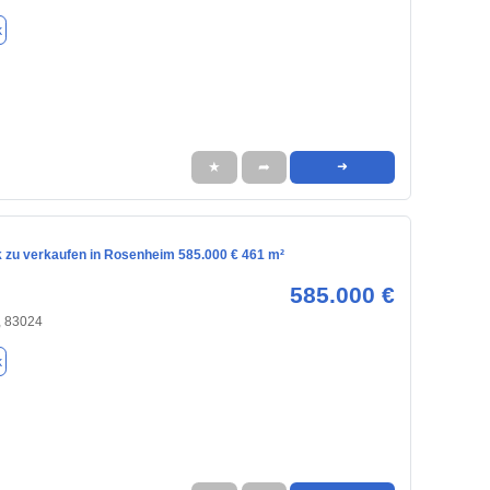
k
★
➦
➜
 zu verkaufen in Rosenheim 585.000 € 461 m²
585.000 €
 83024
k