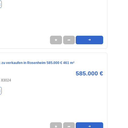
k
★
➦
➜
 zu verkaufen in Rosenheim 585.000 € 461 m²
585.000 €
 83024
k
★
➦
➜