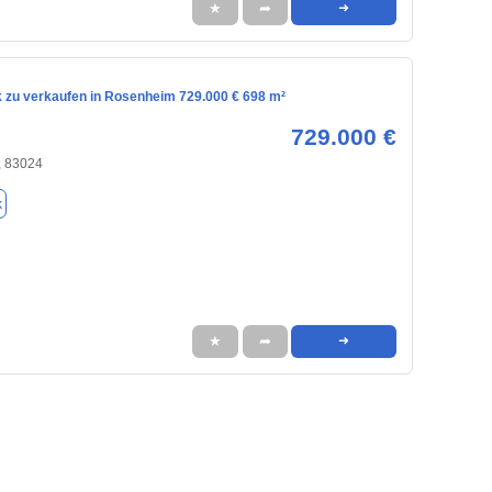
★
➦
➜
 zu verkaufen in Rosenheim 729.000 € 698 m²
729.000 €
 83024
k
★
➦
➜