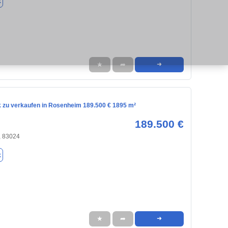
k
★
➦
➜
 zu verkaufen in Rosenheim 189.500 € 1895 m²
189.500 €
 83024
k
★
➦
➜