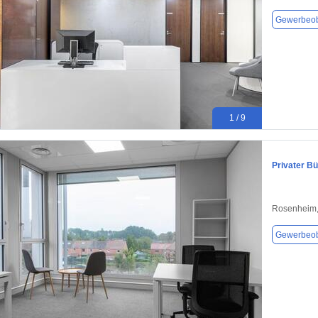
Gewerbeob
1 / 9
Privater B
Rosenheim,
Gewerbeob