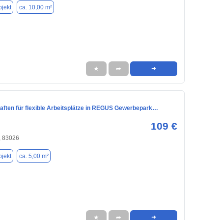
jekt
ca. 10,00 m²
★
➦
➜
haften für flexible Arbeitsplätze in REGUS Gewerbepark…
109 €
 83026
jekt
ca. 5,00 m²
★
➦
➜