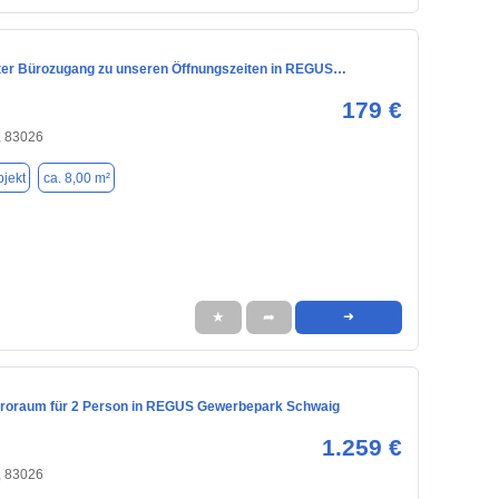
er Bürozugang zu unseren Öffnungszeiten in REGUS…
179 €
 83026
jekt
ca. 8,00 m²
★
➦
➜
üroraum für 2 Person in REGUS Gewerbepark Schwaig
1.259 €
 83026