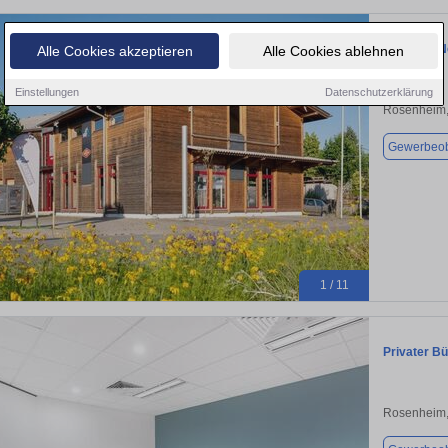
[Entwurf] 
Alle Cookies akzeptieren
Alle Cookies ablehnen
Einstellungen
Datenschutzerklärung
Rosenheim,
Gewerbeob
1 / 11
Privater B
Rosenheim,