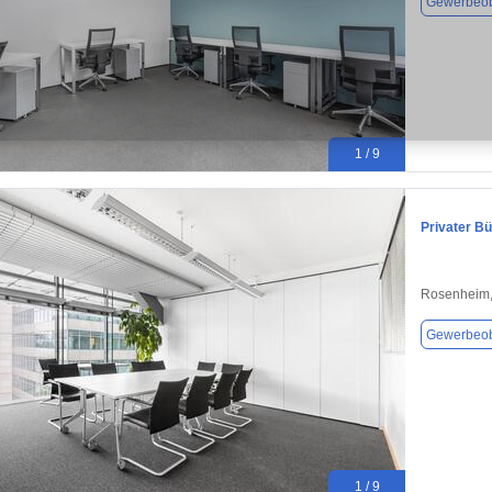
Gewerbeob
1 / 9
Privater B
Rosenheim,
Gewerbeob
1 / 9