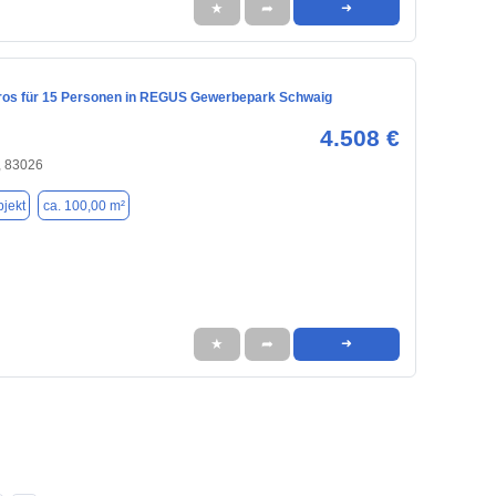
★
➦
➜
ros für 15 Personen in REGUS Gewerbepark Schwaig
4.508 €
 83026
jekt
ca. 100,00 m²
★
➦
➜