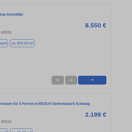
Neue Immobilie
8.550 €
 83026
jekt
ca. 855,00 m²
★
➦
➜
üroraum für 5 Person in REGUS Gewerbepark Schwaig
2.199 €
 83026