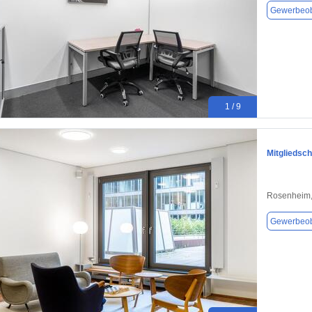
Gewerbeob
1 / 9
Mitgliedsc
Rosenheim,
Gewerbeob