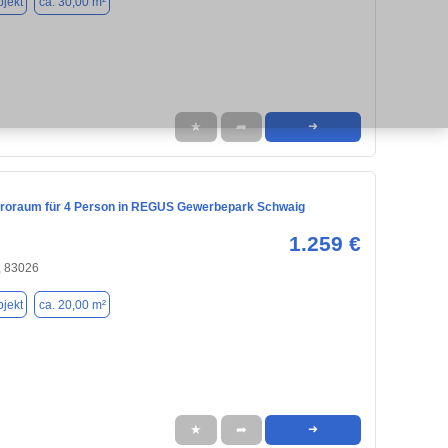
jekt
ca. 30,00 m²
★
➦
➜
üroraum für 4 Person in REGUS Gewerbepark Schwaig
1.259 €
 83026
jekt
ca. 20,00 m²
★
➦
➜