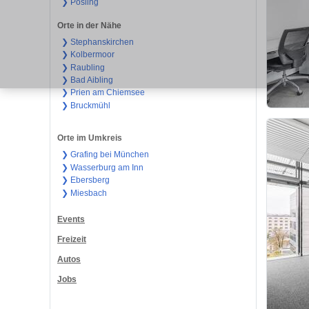
❯ Pösling
Orte in der Nähe
❯ Stephanskirchen
❯ Kolbermoor
❯ Raubling
❯ Bad Aibling
❯ Prien am Chiemsee
❯ Bruckmühl
Orte im Umkreis
❯ Grafing bei München
❯ Wasserburg am Inn
❯ Ebersberg
❯ Miesbach
Events
Freizeit
Autos
Jobs