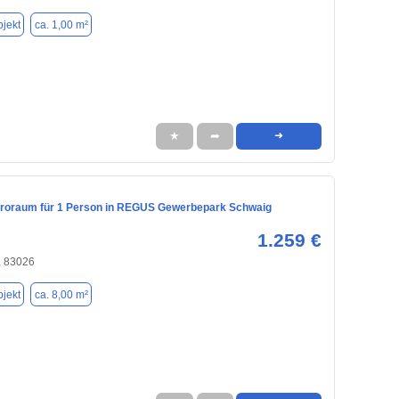
jekt
ca. 1,00 m²
★
➦
➜
üroraum für 1 Person in REGUS Gewerbepark Schwaig
1.259 €
 83026
jekt
ca. 8,00 m²