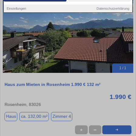
Einstellungen
Datenschutzerklärung
1 / 1
Haus zum Mieten in Rosenheim 1.990 € 132 m²
1.990 €
Rosenheim, 83026
Haus
ca. 132,00 m²
Zimmer 4
★
➦
➜