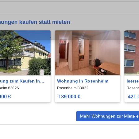
ungen kaufen statt mieten
ung zum Kaufen in
Wohnung in Rosenheim
leers
heim 270.000 € 70.03
wohnu
heim 83026
Rosenheim 83022
Rosen
Rosen
000 €
139.000 €
421.
Mehr Wohnungen zur Miete e