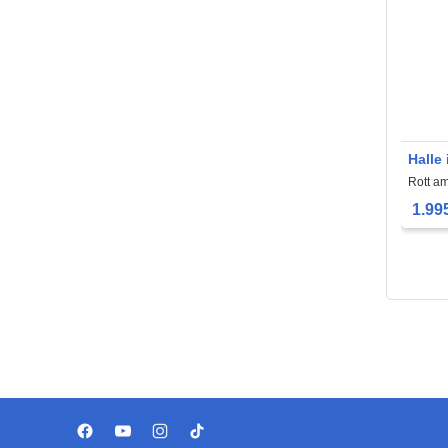
Halle
1.995
Rott a
1.99