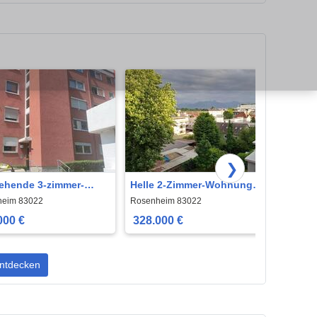
❯
tehende 3-zimmer-
Helle 2-Zimmer-Wohnung
2 Zim
ng in der
mit Balkon, TG-Stellplatz
Balko
heim 83022
Rosenheim 83022
Rosen
heimer Innenstadt
und Top-Lage
000 €
328.000 €
257.
ntdecken