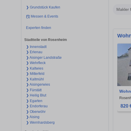
❯ Grundstück Kaufen
Makler 
Messen & Events
Experten finden
Wohn
Stadtteile von Rosenheim
❯ Innenstadt
❯ Erlenau
❯ Aisinger Landstraße
❯ Wehrfleck
❯ Kaltwies
❯ Mitterfeld
❯ Kaltmühl
❯ Aisingerwies
❯ Fürstätt
Wohnu
❯ Heilig Blut
Rosen
Rosen
❯ Egarten
820 
❯ Endorferau
❯ Oberwöhr
❯ Aising
❯ Wernhardsberg