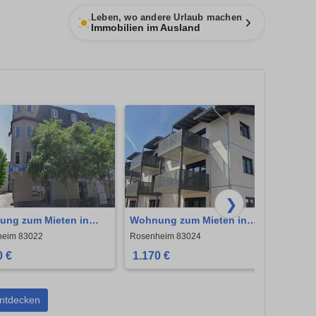
Leben, wo andere Urlaub machen
Immobilien im Ausland
❯
ng zum Mieten in
Wohnung zum Mieten in
Coole
heim 1.680 € 116 m²
Rosenheim 1.170 € 64.56 m²
83533
heim 83022
Rosenheim 83024
Rosen
0 €
1.170 €
1.65
ntdecken