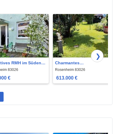
❯
ktives RMH im Süden
Charmantes
Mobil
osenheim, Happing,
Reihenmittelhaus in
House
heim 83026
Rosenheim 83026
Rosen
e Lage
Oberwöhr
000 €
613.000 €
28.0
n