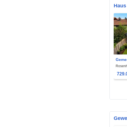
Haus
Geme
unabh
Rosen
Großz
729.
Zweif
Gewe