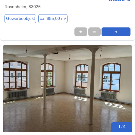
Rosenheim, 83026
Gewerbeobjekt
ca. 855,00 m²
★
➦
➜
1 / 9