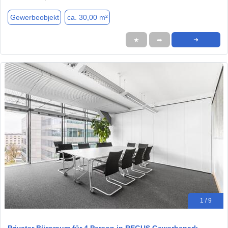
Gewerbeobjekt
ca. 30,00 m²
★
➦
➜
1 / 9
Privater Büroraum für 4 Person in REGUS Gewerbepark