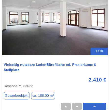
1 / 20
Vielseitig nutzbare LadenBürofläche od. Praxisräume &
Stellplatz
2.410 €
Rosenheim, 83022
Gewerbeobjekt
ca. 188,00 m²
★
➦
➜