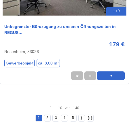
1 / 9
Unbegrenzter Bürozugang zu unseren Öffnungszeiten in
REGUS…
179 €
Rosenheim, 83026
Gewerbeobjekt
ca. 8,00 m²
★
➦
➜
1 - 10 von 140
1
2
3
4
5
❯
❯❯