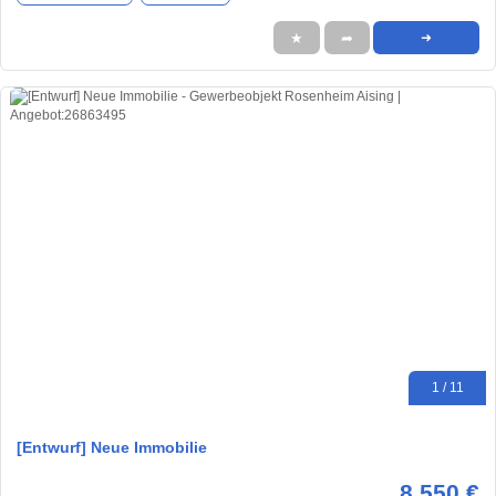
★
➦
➜
1 / 11
[Entwurf] Neue Immobilie
8.550 €