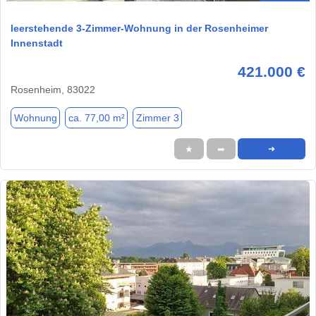
leerstehende 3-Zimmer-Wohnung in der Rosenheimer
Innenstadt
421.000 €
Rosenheim, 83022
Wohnung
ca. 77,00 m²
Zimmer 3
★
➦
➜