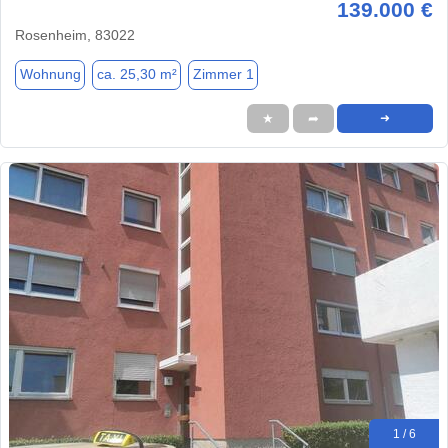
139.000 €
Rosenheim, 83022
Wohnung
ca. 25,30 m²
Zimmer 1
★
➦
➜
1 / 6