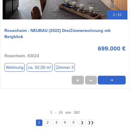
1 / 15
Rosenheim - NEUBAU (2022) DreiZimmerwohnung mit
Bergblick
699.000 €
Rosenheim, 83024
Wohnung
ca. 92,00 m²
Zimmer 3
★
➦
➜
1 - 10 von 382
1
2
3
4
5
❯
❯❯