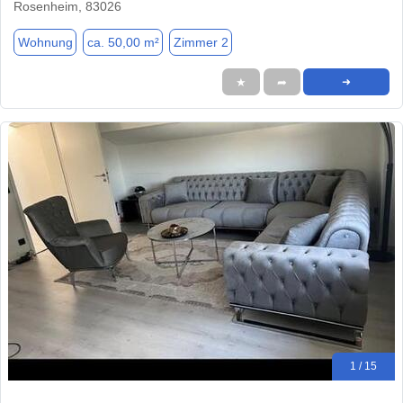
Rosenheim, 83026
Wohnung
ca. 50,00 m²
Zimmer 2
★
➦
➜
1 / 15