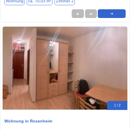
Wohnung
ca. 70,03 m²
Zimmer 2
★
➦
➜
1 / 2
Wohnung in Rosenheim