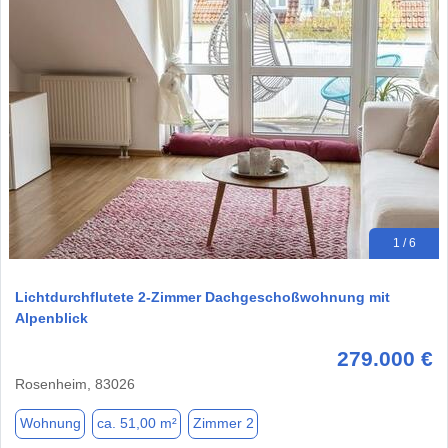
1 / 6
Lichtdurchflutete 2-Zimmer Dachgeschoßwohnung mit
Alpenblick
279.000 €
Rosenheim, 83026
Wohnung
ca. 51,00 m²
Zimmer 2