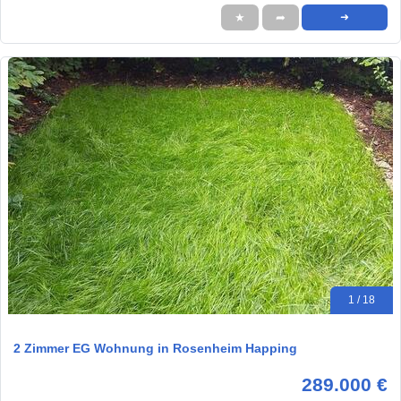
★
➦
➜
1 / 18
2 Zimmer EG Wohnung in Rosenheim Happing
289.000 €