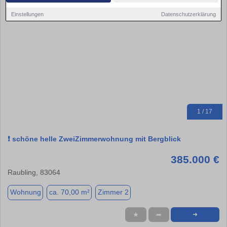
Einstellungen
Datenschutzerklärung
1 / 17
❗️ schöne helle ZweiZimmerwohnung mit Bergblick
385.000 €
Raubling, 83064
Wohnung
ca. 70,00 m²
Zimmer 2
★
➦
➜