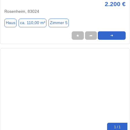
2.200 €
Rosenheim, 83024
Haus
ca. 110,00 m²
Zimmer 5
★
➦
➜
1 / 1