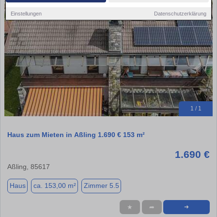
Einstellungen
Datenschutzerklärung
1 / 1
Haus zum Mieten in Aßling 1.690 € 153 m²
1.690 €
Aßling, 85617
Haus
ca. 153,00 m²
Zimmer 5.5
★
➦
➜