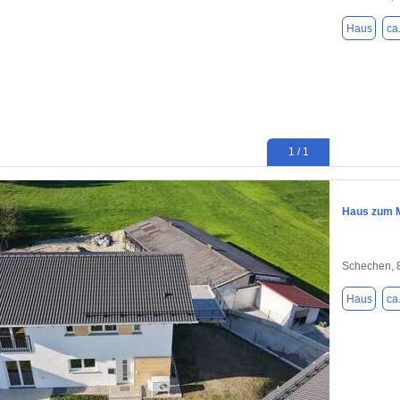
Haus
ca
1 / 1
Haus zum M
Schechen, 
Haus
ca