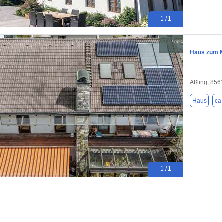
1 / 1
Haus zum Mi
Aßling, 856
Haus
ca
1 / 1