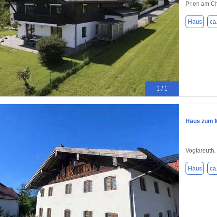
Prien am C
Haus
ca
1 / 1
Haus zum M
Vogtareuth,
Haus
ca