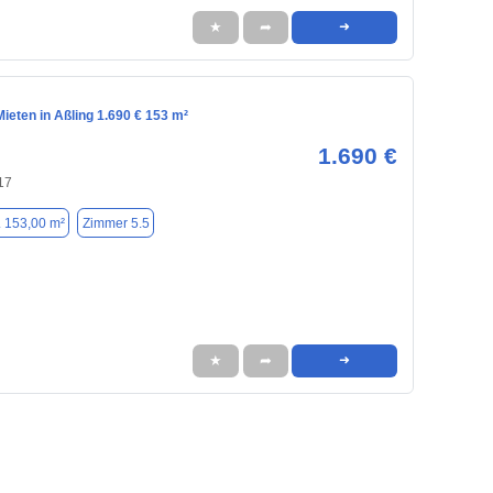
★
➦
➜
eten in Aßling 1.690 € 153 m²
1.690 €
17
. 153,00 m²
Zimmer 5.5
★
➦
➜