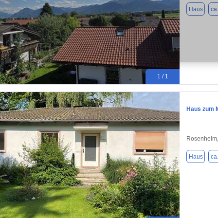
Haus
ca
1 / 1
Haus zum M
Rosenheim,
Haus
ca