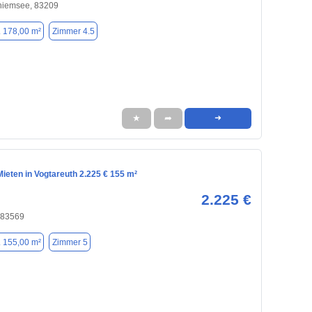
hiemsee, 83209
. 178,00 m²
Zimmer 4.5
★
➦
➜
ieten in Vogtareuth 2.225 € 155 m²
2.225 €
 83569
. 155,00 m²
Zimmer 5