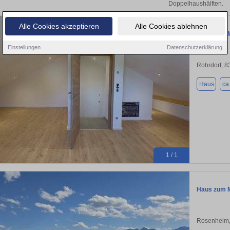
Doppelhaushälften.
Alle Cookies akzeptieren
Alle Cookies ablehnen
Haus zum M
Einstellungen
Datenschutzerklärung
Rohrdorf, 
Haus
ca
1 / 1
Haus zum M
Rosenheim,