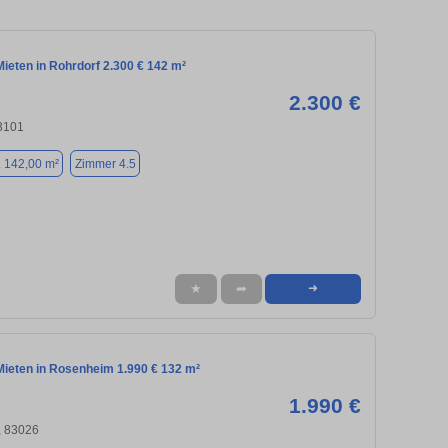
ieten in Rohrdorf 2.300 € 142 m²
2.300 €
83101
. 142,00 m²
Zimmer 4.5
★
➦
➜
ieten in Rosenheim 1.990 € 132 m²
1.990 €
 83026