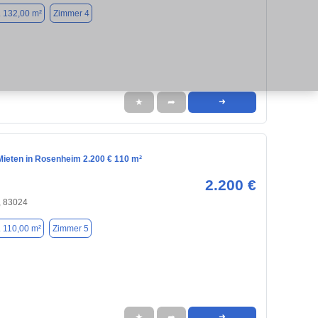
. 132,00 m²
Zimmer 4
★
➦
➜
ieten in Rosenheim 2.200 € 110 m²
2.200 €
 83024
. 110,00 m²
Zimmer 5
★
➦
➜