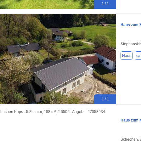
1 / 1
Haus zum M
Stephanski
Haus
ca
1 / 1
Haus zum M
Schechen, 