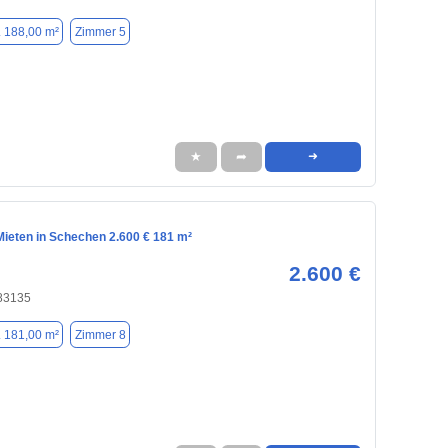
. 188,00 m²
Zimmer 5
★
➦
➜
ieten in Schechen 2.600 € 181 m²
2.600 €
83135
. 181,00 m²
Zimmer 8