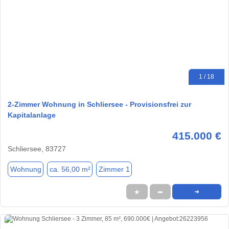
1 / 18
2-Zimmer Wohnung in Schliersee - Provisionsfrei zur
Kapitalanlage
415.000 €
Schliersee, 83727
Wohnung
ca. 56,00 m²
Zimmer 1
★
➦
➜