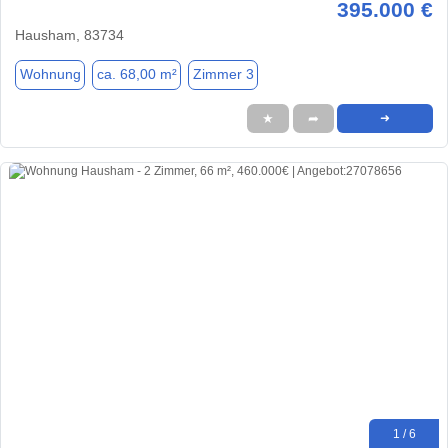
395.000 €
Hausham, 83734
Wohnung
ca. 68,00 m²
Zimmer 3
★
➦
➜
1 / 6