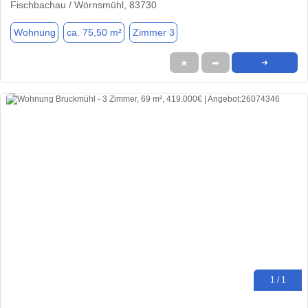
Fischbachau / Wörnsmühl, 83730
Wohnung
ca. 75,50 m²
Zimmer 3
★
➦
➜
1 / 1