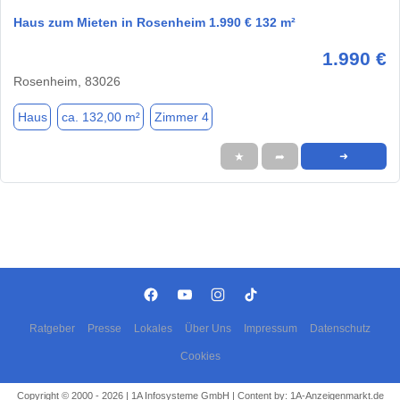
Haus zum Mieten in Rosenheim 1.990 € 132 m²
1.990 €
Rosenheim, 83026
Haus
ca. 132,00 m²
Zimmer 4
★
➦
➜
Ratgeber
Presse
Lokales
Über Uns
Impressum
Datenschutz
Cookies
Copyright © 2000 - 2026 | 1A Infosysteme GmbH | Content by: 1A-Anzeigenmarkt.de