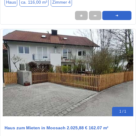
Haus
ca. 116,00 m²
Zimmer 4
★
➦
➜
1 / 1
Haus zum Mieten in Moosach 2.025,88 € 162.07 m²