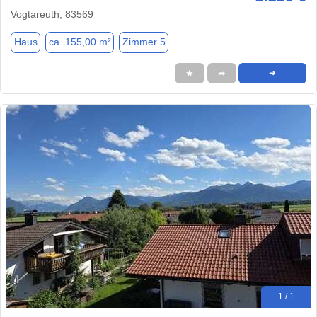
Vogtareuth, 83569
Haus
ca. 155,00 m²
Zimmer 5
★
➦
➜
1 / 1