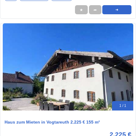
★
➦
➜
1 / 1
Haus zum Mieten in Vogtareuth 2.225 € 155 m²
2.225 €