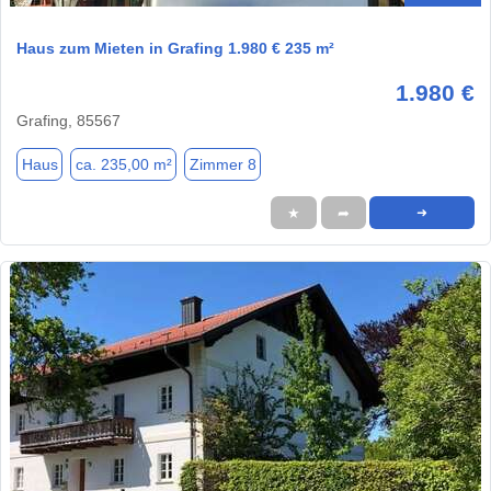
Haus zum Mieten in Grafing 1.980 € 235 m²
1.980 €
Grafing, 85567
Haus
ca. 235,00 m²
Zimmer 8
★
➦
➜