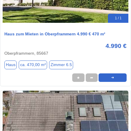
1 / 1
Haus zum Mieten in Oberpframmern 4.990 € 470 m²
4.990 €
Oberpframmern, 85667
Haus
ca. 470,00 m²
Zimmer 6.5
★
➦
➜