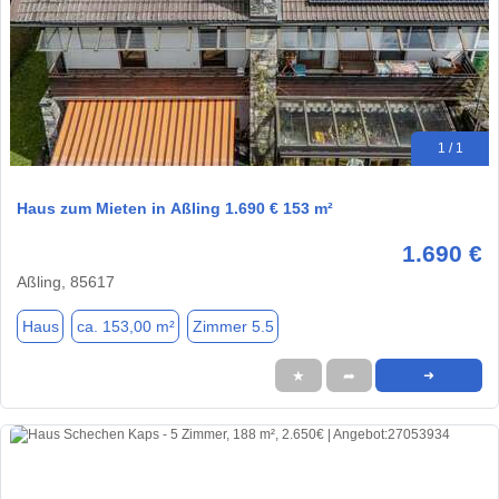
1 / 1
Haus zum Mieten in Aßling 1.690 € 153 m²
1.690 €
Aßling, 85617
Haus
ca. 153,00 m²
Zimmer 5.5
★
➦
➜