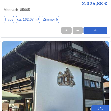
2.025,88 €
Moosach, 85665
Haus
ca. 162,07 m²
Zimmer 5
★
➦
➜
1 / 1