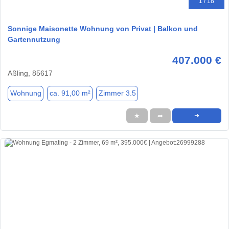
1 / 18
Sonnige Maisonette Wohnung von Privat | Balkon und
Gartennutzung
407.000 €
Aßling, 85617
Wohnung
ca. 91,00 m²
Zimmer 3.5
★
➦
➜