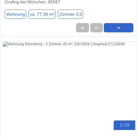
Grafing bei München, 85567
Wohnung
ca. 77,30 m²
Zimmer 3.5
★
➦
➜
1 / 13