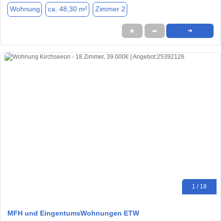
Wohnung
ca. 48,30 m²
Zimmer 2
★
➦
➜
1 / 18
MFH und EingentumsWohnungen ETW