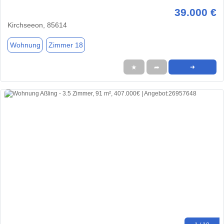
39.000 €
Kirchseeon, 85614
Wohnung
Zimmer 18
★
➦
➜