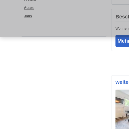
Autos
Besc
Jobs
Wohnen a
Mehr
weit