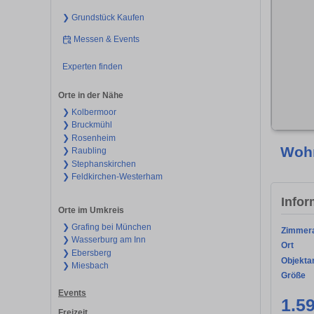
❯ Grundstück Kaufen
Messen & Events
Experten finden
Orte in der Nähe
❯ Kolbermoor
❯ Bruckmühl
❯ Rosenheim
Wohn
❯ Raubling
❯ Stephanskirchen
❯ Feldkirchen-Westerham
Infor
Orte im Umkreis
❯ Grafing bei München
Zimmer
❯ Wasserburg am Inn
Ort
❯ Ebersberg
Objekta
❯ Miesbach
Größe
Events
1.5
Freizeit