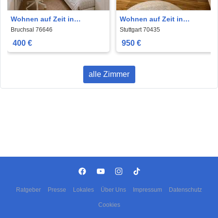
Wohnen auf Zeit in
Wohnen auf Zeit in
Bruchsal 400 €
Stuttgart 950 €
Bruchsal 76646
Stuttgart 70435
400 €
950 €
alle Zimmer
Ratgeber
Presse
Lokales
Über Uns
Impressum
Datenschutz
Cookies