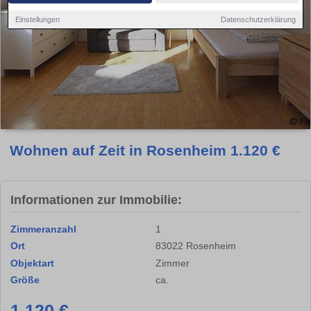
Einstellungen
Datenschutzerklärung
Wohnen auf Zeit in Rosenheim 1.120 €
Informationen zur Immobilie:
Zimmeranzahl
1
Ort
83022 Rosenheim
Objektart
Zimmer
Größe
ca.
1.120 €