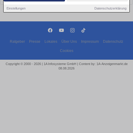
Einstellungen
Datenschutzerklärung
Ratgeber
Presse
Lokales
Über Uns
Impressum
Datenschutz
Cookies
Copyright © 2000 - 2026 | 1A Infosysteme GmbH | Content by: 1A-Anzeigenmarkt.de
08.08.2026