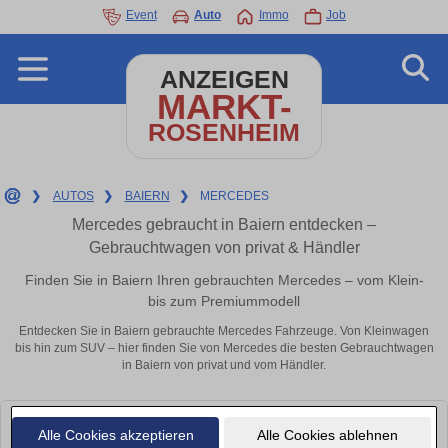
Event
Auto
Immo
Job
ANZEIGEN
MARKT-
ROSENHEIM
❯
AUTOS
❯
BAIERN
❯
MERCEDES
Mercedes gebraucht in Baiern entdecken –
Gebrauchtwagen von privat & Händler
Finden Sie in Baiern Ihren gebrauchten Mercedes – vom Klein-
bis zum Premiummodell
Entdecken Sie in Baiern gebrauchte Mercedes Fahrzeuge. Von Kleinwagen
bis hin zum SUV – hier finden Sie von Mercedes die besten Gebrauchtwagen
in Baiern von privat und vom Händler.
Leider konnten wir derzeit keine passenden Autos finden. Schauen Sie
Alle Cookies akzeptieren
Alle Cookies ablehnen
bald wieder vorbei!