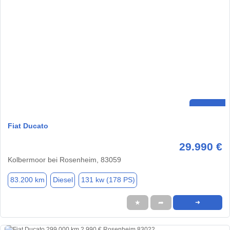
Fiat Ducato
29.990 €
Kolbermoor bei Rosenheim, 83059
83.200 km
Diesel
131 kw (178 PS)
★
➦
➜