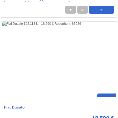
★
➦
➜
Fiat Ducato
18.590 €