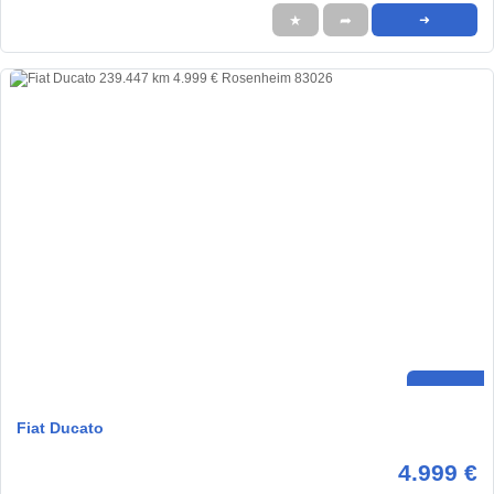
★
➦
➜
Fiat Ducato
4.999 €