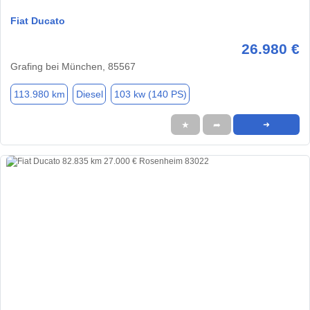
Fiat Ducato
26.980 €
Grafing bei München, 85567
113.980 km
Diesel
103 kw (140 PS)
★
➦
➜