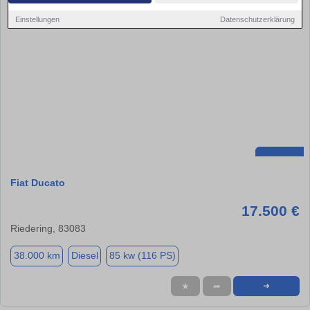
Einstellungen
Datenschutzerklärung
Fiat Ducato
17.500 €
Riedering, 83083
38.000 km
Diesel
85 kw (116 PS)
★
➦
➜