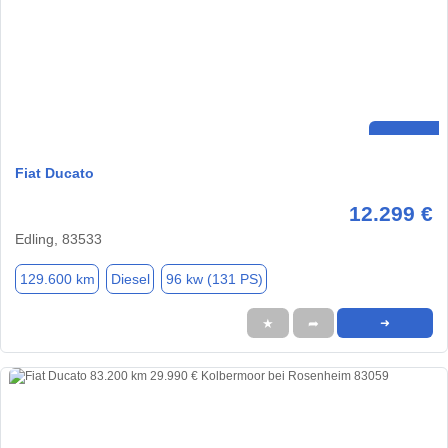
Fiat Ducato
12.299 €
Edling, 83533
129.600 km
Diesel
96 kw (131 PS)
★
➦
➜