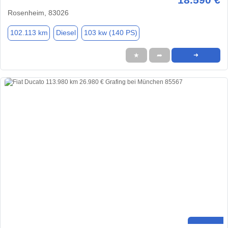
Rosenheim, 83026
102.113 km
Diesel
103 kw (140 PS)
★
➦
➜