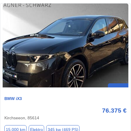
BMW iX3
76.375 €
Kirchseeon, 85614
15.000 km
Elektro
345 kw (469 PS)