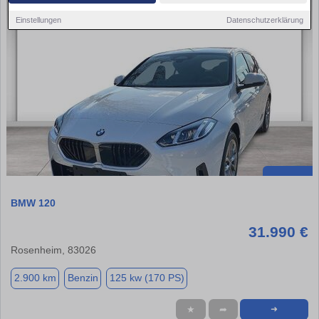
Einstellungen
Datenschutzerklärung
BMW 120
31.990 €
Rosenheim, 83026
2.900 km
Benzin
125 kw (170 PS)
★
➦
➜