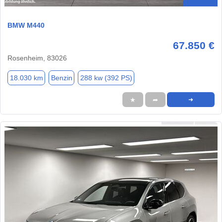
BMW M440
67.850 €
Rosenheim, 83026
18.030 km
Benzin
288 kw (392 PS)
★
➦
➜