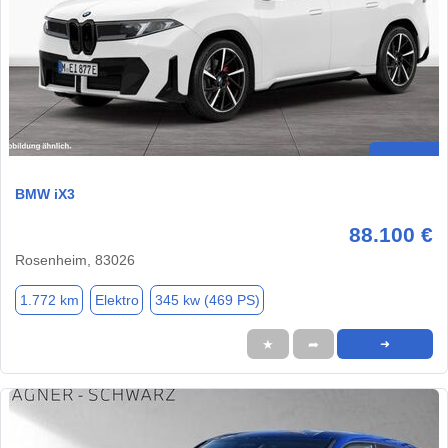
BMW iX3
88.100 €
Rosenheim, 83026
1.772 km
Elektro
345 kw (469 PS)
★
➦
➜