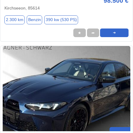
98.500 €
Kirchseeon, 85614
2.300 km
Benzin
390 kw (530 PS)
★
➦
➜