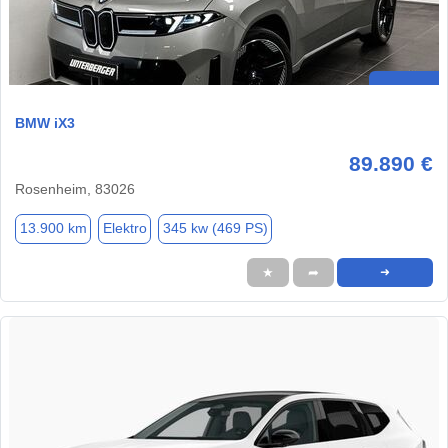
BMW iX3
89.890 €
Rosenheim, 83026
13.900 km
Elektro
345 kw (469 PS)
★
➦
➜