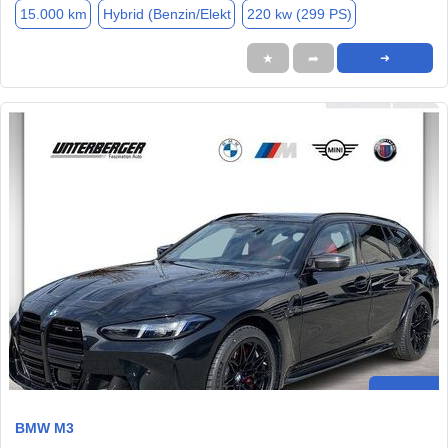
15.000 km
Hybrid (Benzin/Elekt
220 kw (299 PS)
★
➦
➜
BMW M3