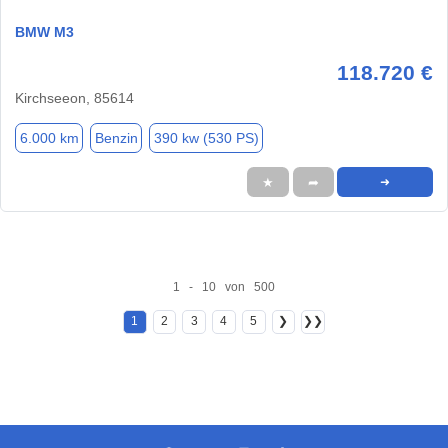
BMW M3
118.720 €
Kirchseeon, 85614
6.000 km
Benzin
390 kw (530 PS)
★
➦
➜
1 - 10 von 500
1
2
3
4
5
❯
❯❯