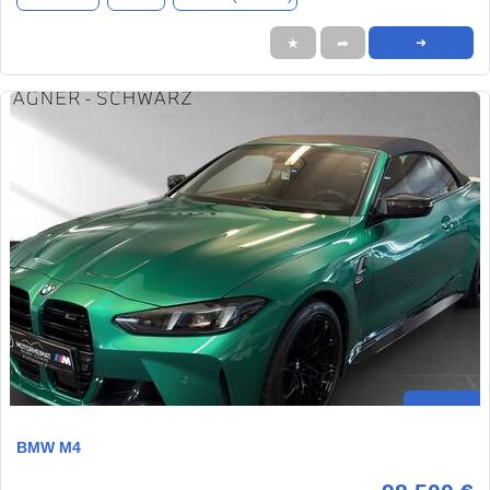
★
➦
➜
BMW M4