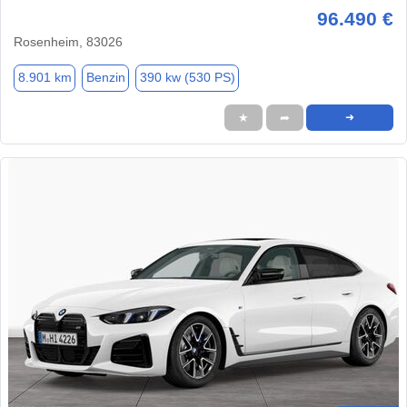
96.490 €
Rosenheim, 83026
8.901 km
Benzin
390 kw (530 PS)
★
➦
➜