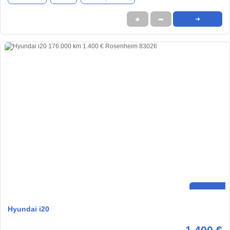
★
➦
➜
Hyundai i20
1.400 €