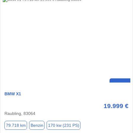
BMW X1
19.999 €
Raubling, 83064
79.718 km
Benzin
170 kw (231 PS)