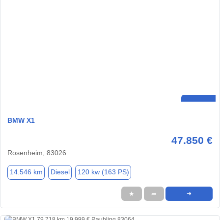
BMW X1
47.850 €
Rosenheim, 83026
14.546 km
Diesel
120 kw (163 PS)
★
➦
➜