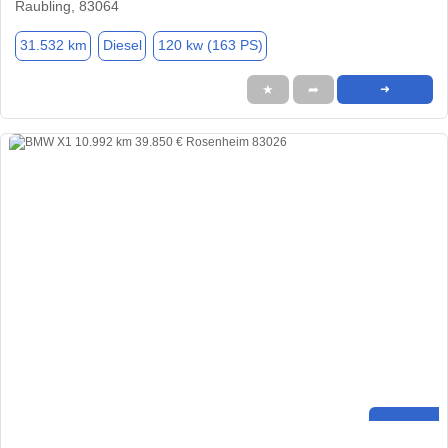
Raubling, 83064
31.532 km
Diesel
120 kw (163 PS)
★
➦
➜