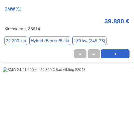
BMW X1
39.880 €
Kirchseeon, 85614
22.300 km
Hybrid (Benzin/Elekt
180 kw (245 PS)
★
➦
➜