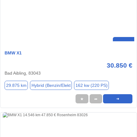
BMW X1
30.850 €
Bad Aibling, 83043
29.875 km
Hybrid (Benzin/Elekt
162 kw (220 PS)
★
➦
➜