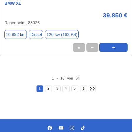
BMW X1
39.850 €
Rosenheim, 83026
10.992 km
Diesel
120 kw (163 PS)
★
➦
➜
1 - 10 von 64
1
2
3
4
5
❯
❯❯