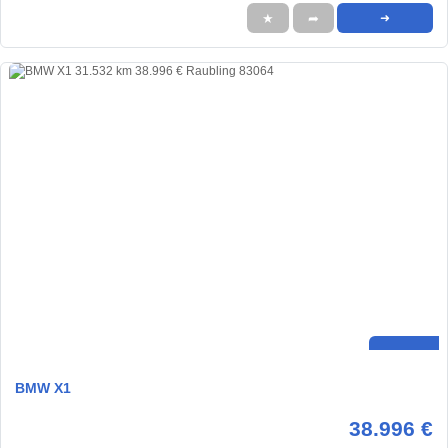
★
➦
➜
BMW X1
38.996 €