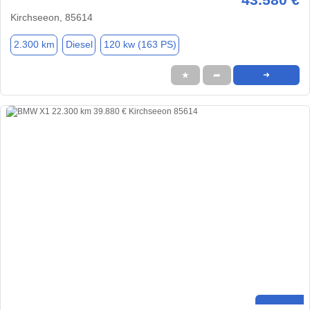
Kirchseeon, 85614
2.300 km
Diesel
120 kw (163 PS)
★
➦
➜