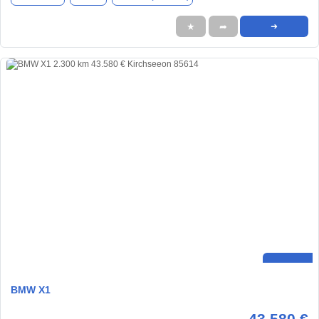
★
➦
➜
BMW X1
43.580 €