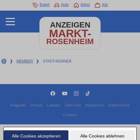
Event
Auto
Immo
Job
ANZEIGEN
MARKT-
ROSENHEIM
❯
MEMBER
❯
STADT-KENNER
Ratgeber
Presse
Lokales
Über Uns
Impressum
Datenschutz
Cookies
Copyright © 2000 - 2026 | 1A Infosysteme GmbH | Content by: 1A-Anzeigenmarkt.de
06.08.2026
Alle Cookies akzeptieren
Alle Cookies ablehnen