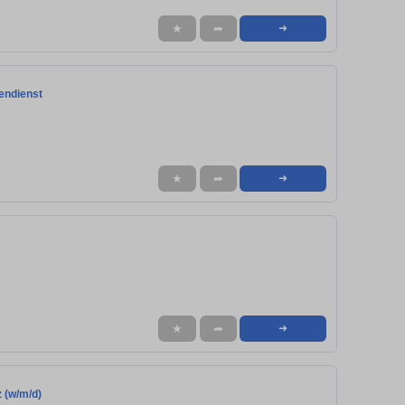
★
➦
➜
nendienst
★
➦
➜
★
➦
➜
 (w/m/d)