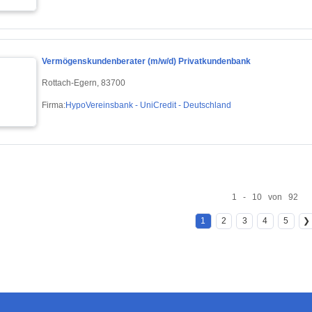
Vermögenskundenberater (m/w/d) Privatkundenbank
Rottach-Egern, 83700
Firma:
HypoVereinsbank - UniCredit - Deutschland
1 - 10 von 92
1
2
3
4
5
❯