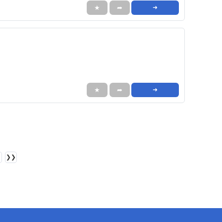
★
➦
➜
★
➦
➜
❯❯