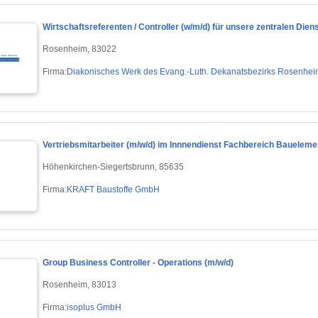
Wirtschaftsreferenten / Controller (w/m/d) für unsere zentralen Dien
Rosenheim, 83022
Firma:
Diakonisches Werk des Evang.-Luth. Dekanatsbezirks Rosenheim
Vertriebsmitarbeiter (m/w/d) im Innnendienst Fachbereich Baueleme
Höhenkirchen-Siegertsbrunn, 85635
Firma:
KRAFT Baustoffe GmbH
Group Business Controller - Operations (m/w/d)
Rosenheim, 83013
Firma:
isoplus GmbH