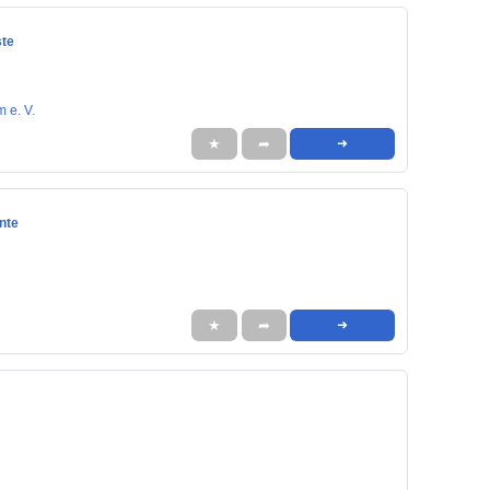
ste
 e. V.
★
➦
➜
nte
★
➦
➜