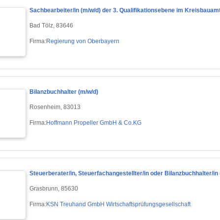
Sachbearbeiter/in (m/w/d) der 3. Qualifikationsebene im Kreisbaua
Bad Tölz, 83646
Firma:
Regierung von Oberbayern
Bilanzbuchhalter (m/w/d)
Rosenheim, 83013
Firma:
Hoffmann Propeller GmbH & Co.KG
Steuerberater/in, Steuerfachangestellter/in oder Bilanzbuchhalter/in
Grasbrunn, 85630
Firma:
KSN Treuhand GmbH Wirtschaftsprüfungsgesellschaft