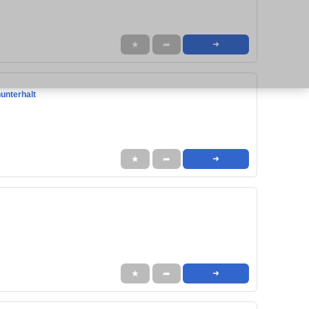
★
➦
➜
unterhalt
★
➦
➜
★
➦
➜