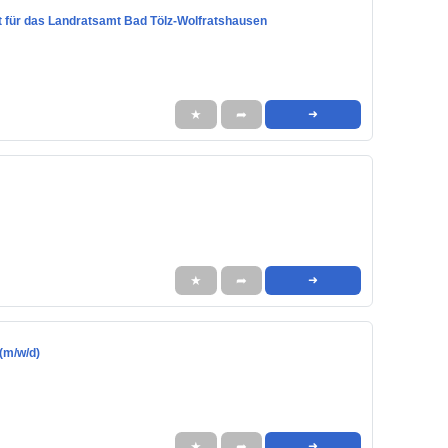
mt für das Landratsamt Bad Tölz-Wolfratshausen
★
➦
➜
★
➦
➜
 (m/w/d)
★
➦
➜