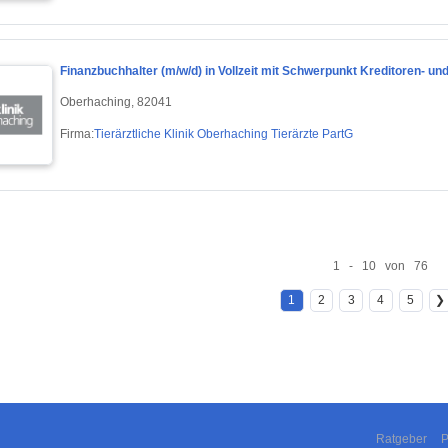
Finanzbuchhalter (m/w/d) in Vollzeit mit Schwerpunkt Kreditoren- u
Oberhaching, 82041
Firma:
Tierärztliche Klinik Oberhaching Tierärzte PartG
1 - 10 von 76
1
2
3
4
5
❯
Ratgeber
P