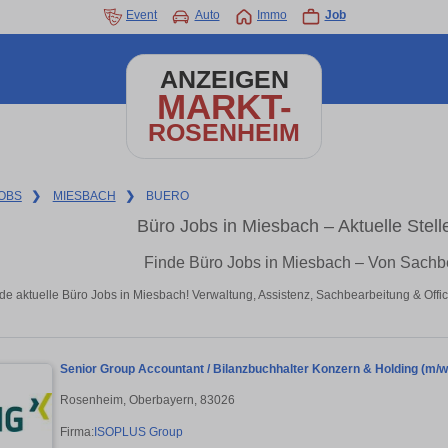
Event
Auto
Immo
Job
ANZEIGEN
MARKT-
ROSENHEIM
OBS
❯
MIESBACH
❯
BUERO
Büro Jobs in Miesbach – Aktuelle Ste
Finde Büro Jobs in Miesbach – Von Sachbe
de aktuelle Büro Jobs in Miesbach! Verwaltung, Assistenz, Sachbearbeitung & Off
Senior Group Accountant / Bilanzbuchhalter Konzern & Holding (m/w
Rosenheim, Oberbayern, 83026
Firma:
ISOPLUS Group