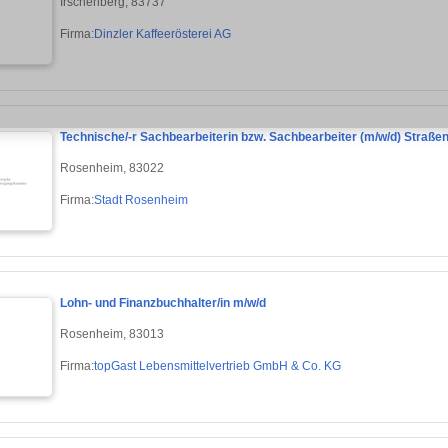
Irschenberg, 83737
Firma:
Dinzler Kaffeerösterei AG
Technische/-r Sachbearbeiterin bzw. Sachbearbeiter (m/w/d) Straßen
Rosenheim, 83022
Firma:
Stadt Rosenheim
Lohn- und Finanzbuchhalter/in m/w/d
Rosenheim, 83013
Firma:
topGast Lebensmittelvertrieb GmbH & Co. KG