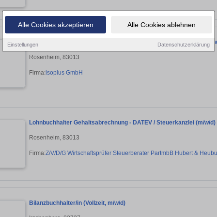
Alle Cookies akzeptieren
Alle Cookies ablehnen
Senior Group Accountant / Bilanzbuchhalter Konzern & Holding (m/w
Einstellungen
Datenschutzerklärung
Rosenheim, 83013
Firma:
isoplus GmbH
Lohnbuchhalter Gehaltsabrechnung - DATEV / Steuerkanzlei (m/w/d)
Rosenheim, 83013
Firma:
Z/V/D/G Wirtschaftsprüfer Steuerberater PartmbB Hubert & Heub
Bilanzbuchhalter/in (Vollzeit, m/w/d)