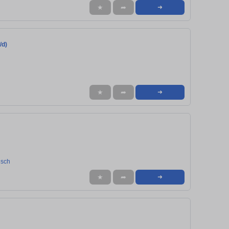
★
➦
➜
/d)
★
➦
➜
usch
★
➦
➜