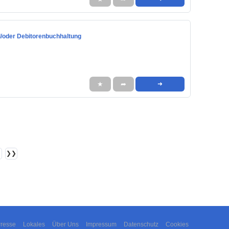
nd/oder Debitorenbuchhaltung
★
➦
➜
❯❯
resse
Lokales
Über Uns
Impressum
Datenschutz
Cookies