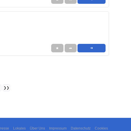
★
➦
➜
❯❯
resse
Lokales
Über Uns
Impressum
Datenschutz
Cookies