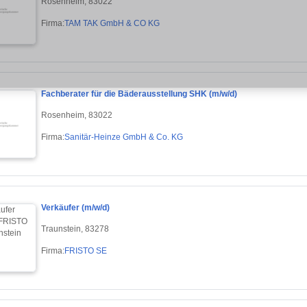
Rosenheim, 83022
Firma:
TAM TAK GmbH & CO KG
Fachberater für die Bäderausstellung SHK (m/w/d)
Rosenheim, 83022
Firma:
Sanitär-Heinze GmbH & Co. KG
Verkäufer (m/w/d)
Traunstein, 83278
Firma:
FRISTO SE