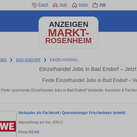
Event
Auto
Immo
Job
ANZEIGEN
MARKT-
ROSENHEIM
OBS
❯
BAD-ENDORF
❯
EINZELHANDEL
Einzelhandel Jobs in Bad Endorf – Jetzt
Finde Einzelhandel Jobs in Bad Endorf – V
Finde spannende Einzelhandel Jobs in Bad Endorf! Verkäufer, Kassierer & Fachkrä
Verkäufer als Fachkraft / Quereinsteiger Frischetheke (m/w/d)
Wasserburg am Inn, 83512
Firma:
REWE