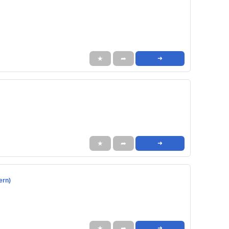
★
➦
➜
★
➦
➜
ern)
★
➦
➜