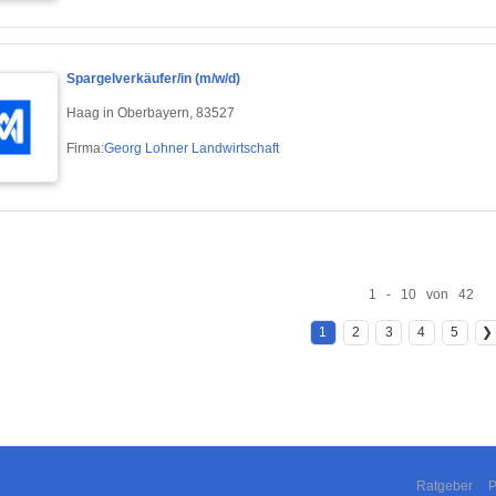
Spargelverkäufer/in (m/w/d)
Haag in Oberbayern, 83527
Firma:
Georg Lohner Landwirtschaft
1 - 10 von 42
1
2
3
4
5
❯
Ratgeber
P