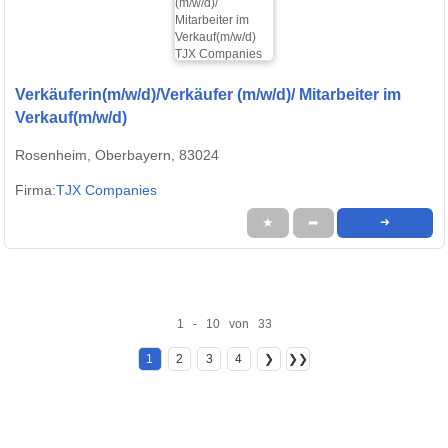
Verkäuferin(m/w/d)/Verkäufer (m/w/d)/ Mitarbeiter im
Verkauf(m/w/d)
Rosenheim, Oberbayern, 83024
Firma:
TJX Companies
★
➦
➜
1 - 10 von 33
1
2
3
4
❯
❯❯